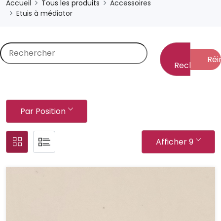
Accueil
Tous les produits
Accessoires
Etuis à médiator
Réin
Rechercher
Par Position
Afficher 9