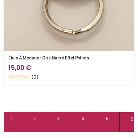
Étuis À Médiator Gris Nacré Effet Python
15,00 €
(0)
1
2
3
4
5
6