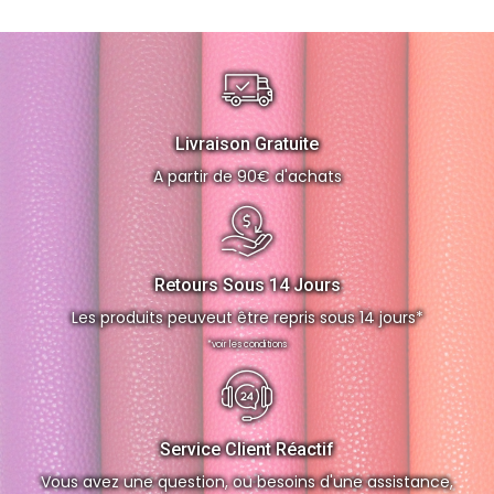
Livraison Gratuite
A partir de 90€ d'achats
Retours Sous 14 Jours
Les produits peuveut être repris sous 14 jours*
*voir les conditions
Service Client Réactif
Vous avez une question, ou besoins d'une assistance,