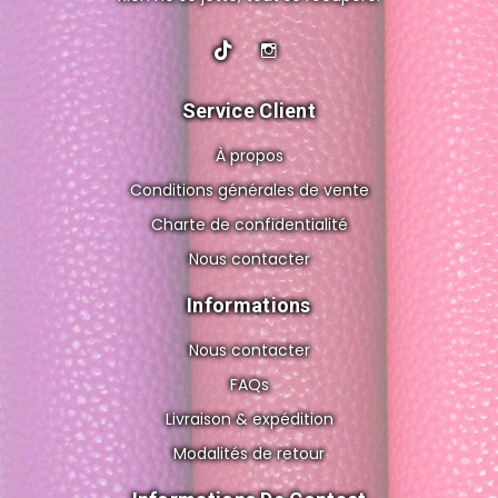
Service Client
À propos
Conditions générales de vente
Charte de confidentialité
Nous contacter
Informations
Nous contacter
FAQs
Livraison & expédition
Modalités de retour