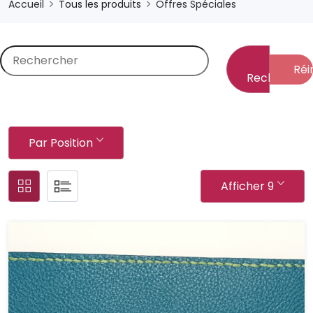
Accueil
Tous les produits
Offres Spéciales
Réin
Rechercher
Par Position
Afficher 9