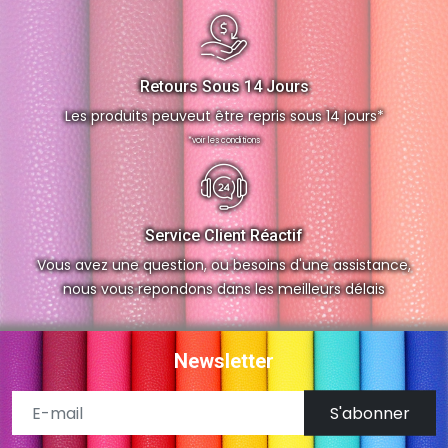
Retours Sous 14 Jours
Les produits peuveut être repris sous 14 jours*
*voir les conditions
Service Client Réactif
Vous avez une question, ou besoins d'une assistance,
nous vous repondons dans les meilleurs délais
Newsletter
S'abonner