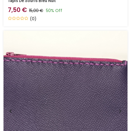
Tapis De Souris Bleu Nuit
7,50 €
15,00 €
50% Off
(0)