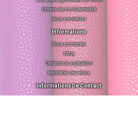
Charte de confidentialité
Nous contacter
Informations
Nous contacter
FAQs
Livraison & expédition
Modalités de retour
Informations De Contact
8 rue de Gravelle, 75012 Paris FRANCE
cuir.o.folies@gmail.com
+33 6 56 83 02 62