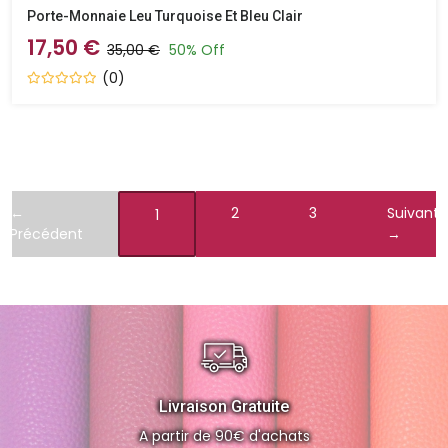
Porte-Monnaie Leu Turquoise Et Bleu Clair
17,50 €
35,00 €
50% Off
(0)
←
2
3
Suivant
1
Précédent
→
Livraison Gratuite
A partir de 90€ d'achats