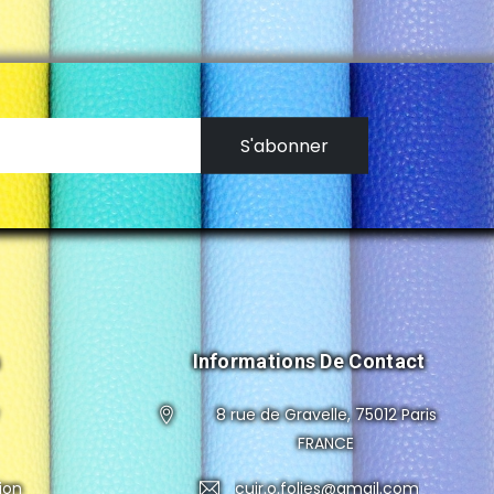
S'abonner
Informations De Contact
8 rue de Gravelle, 75012 Paris
FRANCE
ion
cuir.o.folies@gmail.com