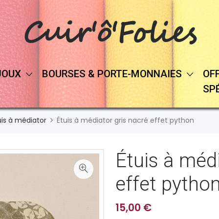
Cuir'ô'Folies
JOUX
BOURSES & PORTE-MONNAIES
OF
SP
uis à médiator
Étuis à médiator gris nacré effet python
Étuis à médi
effet pytho
15,00 €