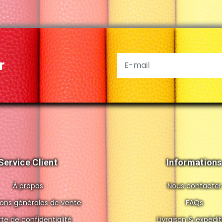
r
Service Client
Informations
À propos
Nous contacter
ions générales de vente
FAQs
te de confidentialité
Livraison & expédit