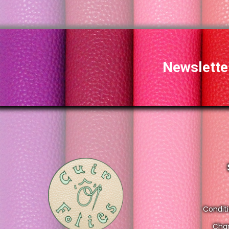
Newslette
Condit
Char