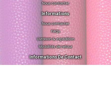
Nous contacter
Informations
Nous contacter
FAQs
Livraison & expédition
Modalités de retour
Informations De Contact
8 rue de Gravelle, 75012 Paris FRANCE
cuir.o.folies@gmail.com
+33 6 56 83 02 62
© 2026 All Rights Reserved by Cuir'ô'folies