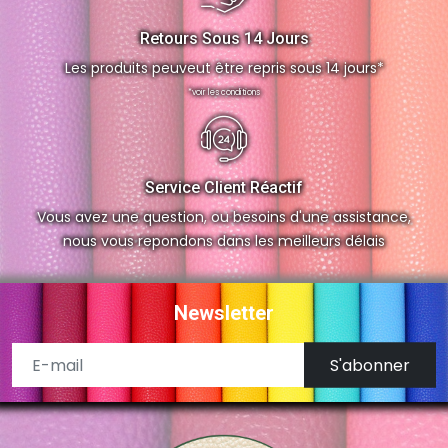
Retours Sous 14 Jours
Les produits peuveut être repris sous 14 jours*
*voir les conditions
Service Client Réactif
Vous avez une question, ou besoins d'une assistance,
nous vous repondons dans les meilleurs délais
Newsletter
S'abonner