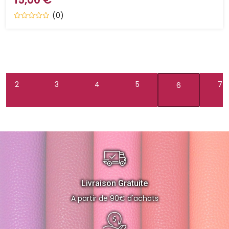
(0)
2
3
4
5
7
6
Livraison Gratuite
A partir de 90€ d'achats