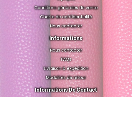
Conditions générales de vente
Charte de confidentialité
Nous contacter
Informations
Nous contacter
FAQs
Livraison & expédition
Modalités de retour
Informations De Contact
8 rue de Gravelle, 75012 Paris FRANCE
cuir.o.folies@gmail.com
+33 6 56 83 02 62