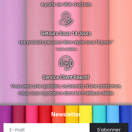
A partir de 90€ d'achats
Retours Sous 14 Jours
Les produits peuveut être repris sous 14 jours*
*voir les conditions
Service Client Réactif
Vous avez une question, ou besoins d'une assistance,
nous vous repondons dans les meilleurs délais
Newsletter
S'abonner