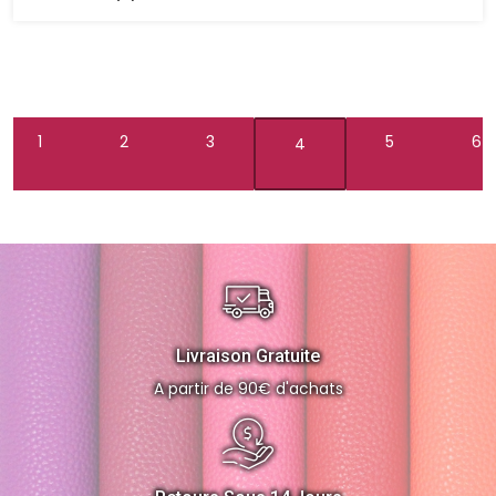
1
2
3
5
6
4
Livraison Gratuite
A partir de 90€ d'achats