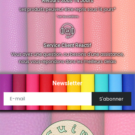
Retours Sous 14 Jours
Les produits peuveut être repris sous 14 jours*
*voir les conditions
Service Client Réactif
Vous avez une question, ou besoins d'une assistance,
nous vous repondons dans les meilleurs délais
Newsletter
S'abonner