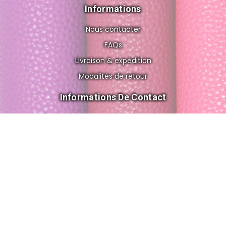
Informations
Nous contacter
FAQs
Livraison & expédition
Modalités de retour
Informations De Contact
8 rue de Gravelle, 75012 Paris FRANCE
cuir.o.folies@gmail.com
+33 6 56 83 02 62
© 2026 All Rights Reserved by Cuir'ô'folies