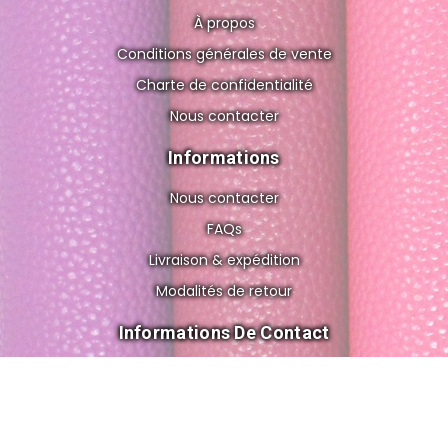
À propos
Conditions générales de vente
Charte de confidentialité
Nous contacter
Informations
Nous contacter
FAQs
Livraison & expédition
Modalités de retour
Informations De Contact
8 rue de Gravelle, 75012 Paris FRANCE
cuir.o.folies@gmail.com