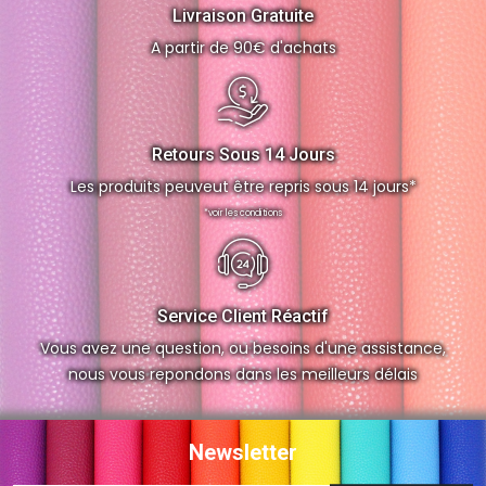
Livraison Gratuite
A partir de 90€ d'achats
Retours Sous 14 Jours
Les produits peuveut être repris sous 14 jours*
*voir les conditions
Service Client Réactif
Vous avez une question, ou besoins d'une assistance,
nous vous repondons dans les meilleurs délais
Newsletter