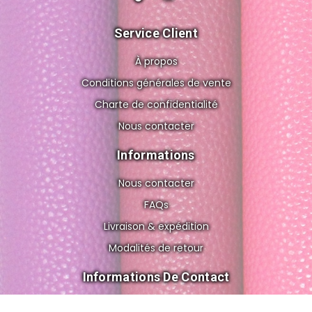
Service Client
À propos
Conditions générales de vente
Charte de confidentialité
Nous contacter
Informations
Nous contacter
FAQs
Livraison & expédition
Modalités de retour
Informations De Contact
8 rue de Gravelle, 75012 Paris FRANCE