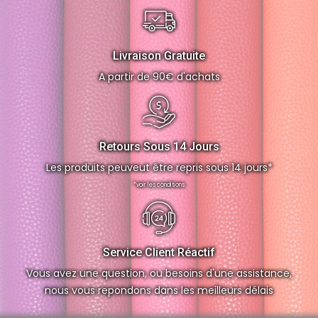
Livraison Gratuite
A partir de 90€ d'achats
Retours Sous 14 Jours
Les produits peuveut être repris sous 14 jours*
*voir les conditions
Service Client Réactif
Vous avez une question, ou besoins d'une assistance,
nous vous repondons dans les meilleurs délais