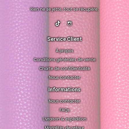
Rien ne se jette, tout se récupère.
Service Client
À propos
Conditions générales de vente
Charte de confidentialité
Nous contacter
Informations
Nous contacter
FAQs
Livraison & expédition
Modalités de retour