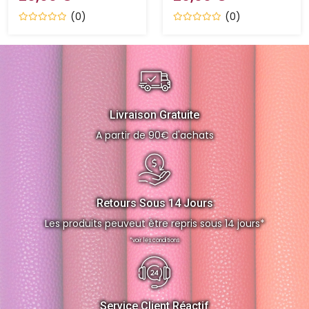
(0)
(0)
Livraison Gratuite
A partir de 90€ d'achats
Retours Sous 14 Jours
Les produits peuveut être repris sous 14 jours*
*voir les conditions
Service Client Réactif