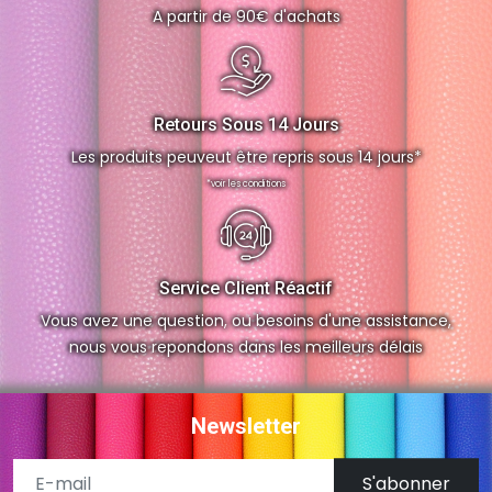
A partir de 90€ d'achats
Retours Sous 14 Jours
Les produits peuveut être repris sous 14 jours*
*voir les conditions
Service Client Réactif
Vous avez une question, ou besoins d'une assistance,
nous vous repondons dans les meilleurs délais
Newsletter
S'abonner