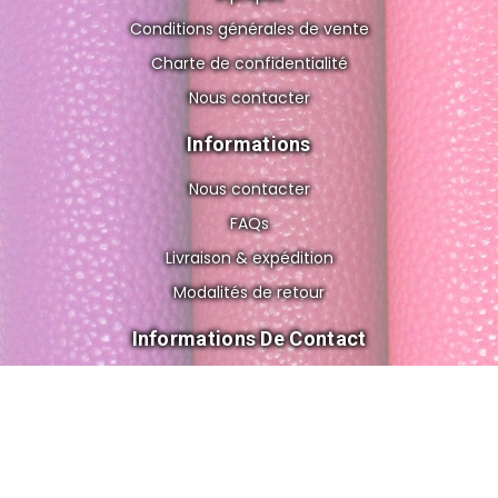
Conditions générales de vente
Charte de confidentialité
Nous contacter
Informations
Nous contacter
FAQs
Livraison & expédition
Modalités de retour
Informations De Contact
8 rue de Gravelle, 75012 Paris FRANCE
cuir.o.folies@gmail.com
+33 6 56 83 02 62