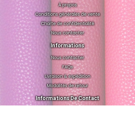
À propos
Conditions générales de vente
Charte de confidentialité
Nous contacter
Informations
Nous contacter
FAQs
Livraison & expédition
Modalités de retour
Informations De Contact
8 rue de Gravelle, 75012 Paris FRANCE
cuir.o.folies@gmail.com