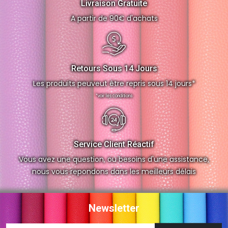
Livraison Gratuite
A partir de 90€ d'achats
Retours Sous 14 Jours
Les produits peuveut être repris sous 14 jours*
*voir les conditions
Service Client Réactif
Vous avez une question, ou besoins d'une assistance,
nous vous repondons dans les meilleurs délais
Newsletter