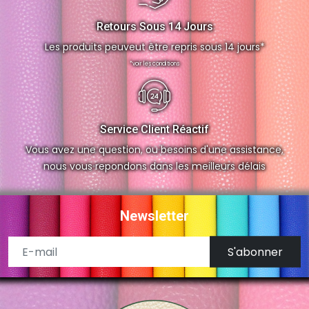
Retours Sous 14 Jours
Les produits peuveut être repris sous 14 jours*
*voir les conditions
Service Client Réactif
Vous avez une question, ou besoins d'une assistance,
nous vous repondons dans les meilleurs délais
Newsletter
S'abonner