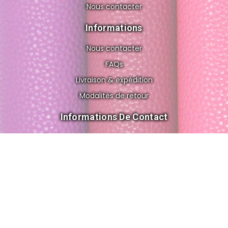
Nous contacter
Informations
Nous contacter
FAQs
Livraison & expédition
Modalités de retour
Informations De Contact
8 rue de Gravelle, 75012 Paris FRANCE
cuir.o.folies@gmail.com
+33 6 56 83 02 62
© 2026 All Rights Reserved by Cuir'ô'folies