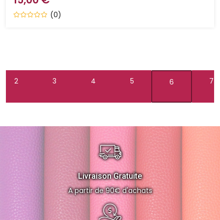
(0)
2
3
4
5
7
6
Livraison Gratuite
A partir de 90€ d'achats