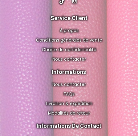
Service Client
À propos
Conditions générales de vente
Charte de confidentialité
Nous contacter
Informations
Nous contacter
FAQs
Livraison & expédition
Modalités de retour
Informations De Contact