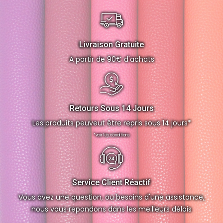
Livraison Gratuite
A partir de 90€ d'achats
Retours Sous 14 Jours
Les produits peuveut être repris sous 14 jours*
*voir les conditions
Service Client Réactif
Vous avez une question, ou besoins d'une assistance,
nous vous repondons dans les meilleurs délais