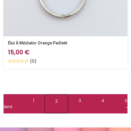
Étui À Médiator Orange Pailleté
15,00 €
(0)
1
3
4
Su
2
cédent
→