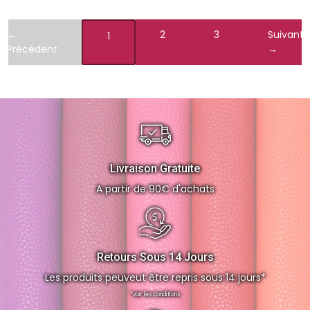
←
2
3
Suivant
1
Précédent
→
Livraison Gratuite
A partir de 90€ d'achats
Retours Sous 14 Jours
Les produits peuveut être repris sous 14 jours*
*voir les conditions