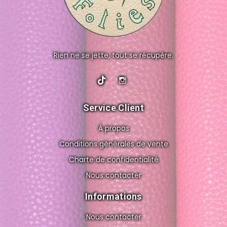
Rien ne se jette, tout se récupère.
Service Client
À propos
Conditions générales de vente
Charte de confidentialité
Nous contacter
Informations
Nous contacter