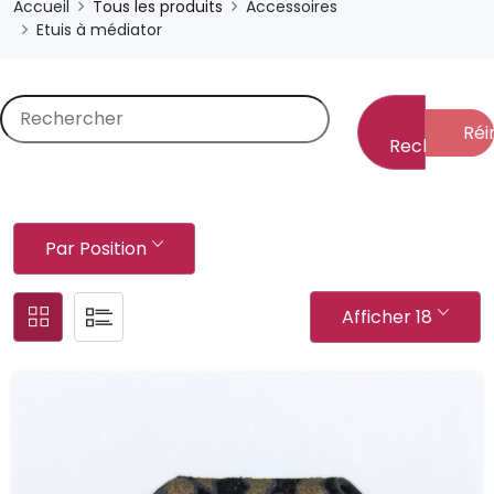
Accueil
Tous les produits
Accessoires
Etuis à médiator
Réin
Rechercher
Par Position
Afficher 18